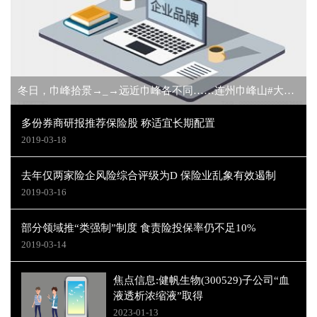
冬日，巾峰拾景→_→远近巾峰各不同……连州巾峰山#大山深处自然美山清水秀好...
多份券商研报推荐保险股 称适宜长期配置
2019-03-18
去年仅两家险企风险综合评级为D 保险业乱象有效遏制
2019-03-16
部分领域推“类强制”制度 食责险投保率仍不足10%
2019-03-14
焦点信息:健帆生物(300529)子公司“血
液透析浓缩液”取得
2023-01-13