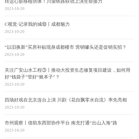
转运心脏移植供体！川渝铁路联动上演生命接力
2023-10-20
C视觉·记录我的城⑩丨成都魅力
2023-10-20
“以旧换新”买房补贴现身成都楼市 营销噱头还是促销实招？
2023-10-20
关注广安山水工程③丨推动大投资生态修复项目建设，如何用
好“钱袋子”管好“账本子”？
2023-10-20
四场好戏在北京连台上演 川剧《花自飘零水自流》率先亮相
2023-10-20
市州观察丨借助东西部协作平台 南充打通“出山入海”路
2023-10-20