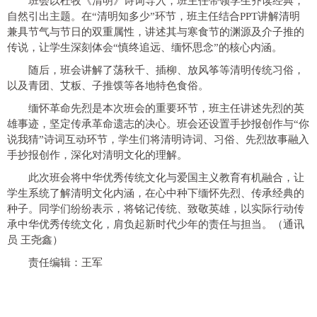
班会以杜牧《清明》诗词导入，班主任带领学生齐读经典，
自然引出主题。在“清明知多少”环节，班主任结合PPT讲解清明
兼具节气与节日的双重属性，讲述其与寒食节的渊源及介子推的
传说，让学生深刻体会“慎终追远、缅怀思念”的核心内涵。
随后，班会讲解了荡秋千、插柳、放风筝等清明传统习俗，
以及青团、艾粄、子推馍等各地特色食俗。
缅怀革命先烈是本次班会的重要环节，班主任讲述先烈的英
雄事迹，坚定传承革命遗志的决心。班会还设置手抄报创作与“你
说我猜”诗词互动环节，学生们将清明诗词、习俗、先烈故事融入
手抄报创作，深化对清明文化的理解。
此次班会将中华优秀传统文化与爱国主义教育有机融合，让
学生系统了解清明文化内涵，在心中种下缅怀先烈、传承经典的
种子。同学们纷纷表示，将铭记传统、致敬英雄，以实际行动传
承中华优秀传统文化，肩负起新时代少年的责任与担当。（通讯
员 王尧鑫）
责任编辑：王军